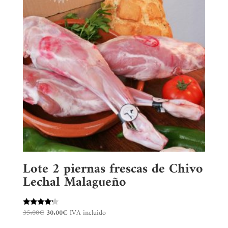
Lote 2 piernas frescas de Chivo
Lechal Malagueño
El
El
35.00
€
30.00
€
IVA incluido
Valorado
con
precio
precio
4.00