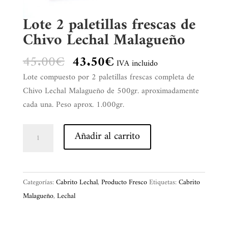
Lote 2 paletillas frescas de
Chivo Lechal Malagueño
El
El
45.00
€
43.50
€
IVA incluido
precio
precio
Lote compuesto por 2 paletillas frescas completa de
original
actual
Chivo Lechal Malagueño de 500gr. aproximadamente
era:
es:
cada una. Peso aprox. 1.000gr.
45.00€.
43.50€.
Lote
Añadir al carrito
2
paletillas
frescas
Categorías:
Cabrito Lechal
,
Producto Fresco
Etiquetas:
Cabrito
de
Malagueño
,
Lechal
Chivo
Lechal
Malagueño