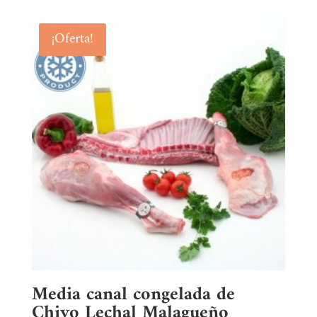
de 5
original
actual
era:
es:
¡Oferta!
35.00€.
30.00€.
Media canal congelada de
Chivo Lechal Malagueño