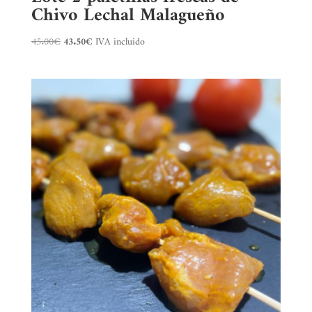
Chivo Lechal Malagueño
El
El
45.00
€
43.50
€
IVA incluido
precio
precio
original
actual
era:
es:
45.00€.
43.50€.