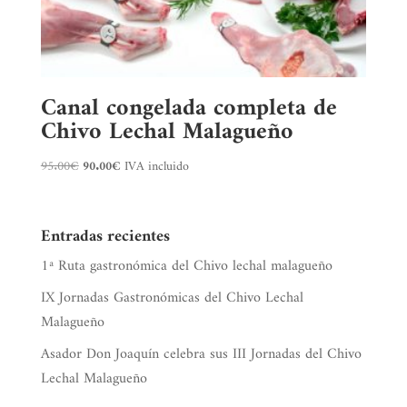
Canal congelada completa de
Chivo Lechal Malagueño
El
El
95.00
€
90.00
€
IVA incluido
precio
precio
original
actual
era:
es:
Entradas recientes
95.00€.
90.00€.
1ª Ruta gastronómica del Chivo lechal malagueño
IX Jornadas Gastronómicas del Chivo Lechal
Malagueño
Asador Don Joaquín celebra sus III Jornadas del Chivo
Lechal Malagueño