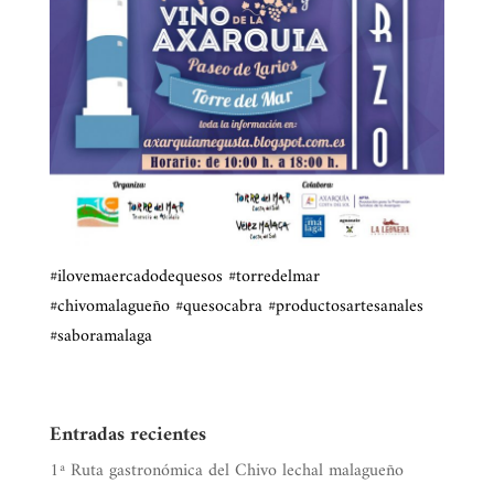
#ilovemaercadodequesos
#torredelmar
#chivomalagueño
#quesocabra
#productosartesanales
#saboramalaga
Entradas recientes
1ª Ruta gastronómica del Chivo lechal malagueño